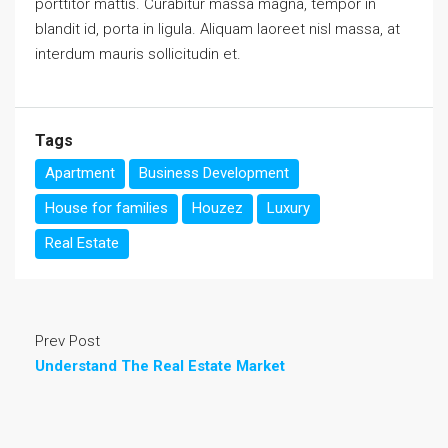
porttitor mattis. Curabitur massa magna, tempor in
blandit id, porta in ligula. Aliquam laoreet nisl massa, at
interdum mauris sollicitudin et.
Tags
Apartment
Business Development
House for families
Houzez
Luxury
Real Estate
Prev Post
Understand The Real Estate Market