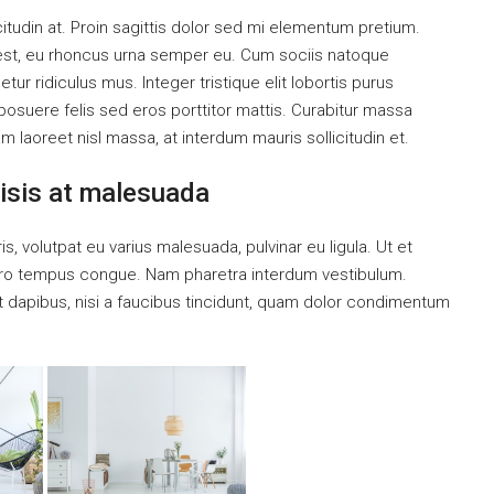
citudin at. Proin sagittis dolor sed mi elementum pretium.
est, eu rhoncus urna semper eu. Cum sociis natoque
ur ridiculus mus. Integer tristique elit lobortis purus
osuere felis sed eros porttitor mattis. Curabitur massa
uam laoreet nisl massa, at interdum mauris sollicitudin et.
ilisis at malesuada
is, volutpat eu varius malesuada, pulvinar eu ligula. Ut et
libero tempus congue. Nam pharetra interdum vestibulum.
nt dapibus, nisi a faucibus tincidunt, quam dolor condimentum