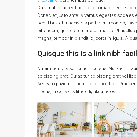
a text link
libero tempus congue.
Duis mattis laoreet neque, et ornare neque solli
Donec et justo ante. Vivamus egestas sodales 
penatibus et magnis dis parturient montes, nascet
bibendum, quis dictum metus mattis. Phasellus p
magna, tempor in blandit id, porta in ligula. Aliq
Quisque this is a link nibh fac
Nullam tempus sollicitudin cursus. Nulla elit maur
adipiscing erat. Curabitur adipiscing erat vel 
Aenean gravida mi non aliquet porttitor. Praese
metus, in convallis libero ligula ut eros.