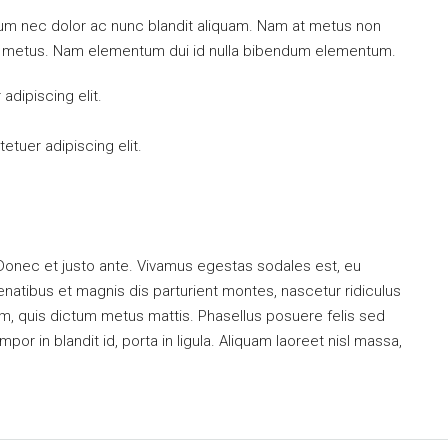
ulum nec dolor ac nunc blandit aliquam. Nam at metus non
mi metus. Nam elementum dui id nulla bibendum elementum.
dipiscing elit.
tuer adipiscing elit.
 Donec et justo ante. Vivamus egestas sodales est, eu
atibus et magnis dis parturient montes, nascetur ridiculus
dum, quis dictum metus mattis. Phasellus posuere felis sed
or in blandit id, porta in ligula. Aliquam laoreet nisl massa,