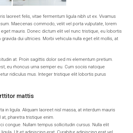
is laoreet felis, vitae fermentum ligula nibh ut ex. Vivamus
 ipsum. Maecenas commodo, velit vel porta vulputate, lorem
get mauris. Donec dictum elit vel nunc tristique, eu lobortis
ravida dui ultricies. Morbi vehicula nulla eget elit mollis, at
citudin at. Proin sagittis dolor sed mi elementum pretium.
est, eu rhoncus urna semper eu. Cum sociis natoque
ur ridiculus mus. Integer tristique elit lobortis purus
ttitor mattis
a in ligula. Aliquam laoreet nisl massa, at interdum mauris
sl at, pharetra tristique enim.
orci congue. Nullam tempus sollicitudin cursus. Nulla elit
ligula. Ut et adipiscing erat. Curabitur adipiscing erat vel