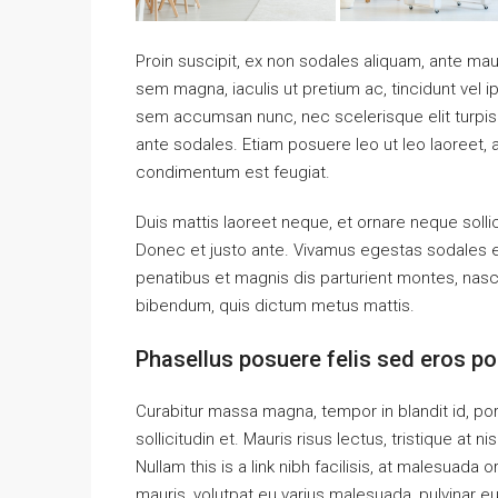
Proin suscipit, ex non sodales aliquam, ante maur
sem magna, iaculis ut pretium ac, tincidunt vel
sem accumsan nunc, nec scelerisque elit turpis e
ante sodales. Etiam posuere leo ut leo laoreet, a g
condimentum est feugiat.
Duis mattis laoreet neque, et ornare neque solli
Donec et justo ante. Vivamus egestas sodales 
penatibus et magnis dis parturient montes, nascet
bibendum, quis dictum metus mattis.
Phasellus posuere felis sed eros por
Curabitur massa magna, tempor in blandit id, port
sollicitudin et. Mauris risus lectus, tristique at ni
Nullam this is a link nibh facilisis, at malesuada 
mauris, volutpat eu varius malesuada, pulvinar eu 